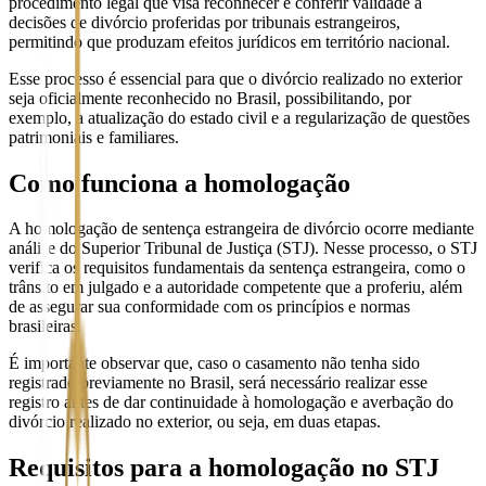
procedimento legal que visa reconhecer e conferir validade a
decisões de divórcio proferidas por tribunais estrangeiros,
permitindo que produzam efeitos jurídicos em território nacional.
Esse processo é essencial para que o divórcio realizado no exterior
seja oficialmente reconhecido no Brasil, possibilitando, por
exemplo, a atualização do estado civil e a regularização de questões
patrimoniais e familiares.
Como funciona a homologação
A homologação de sentença estrangeira de divórcio ocorre mediante
análise do Superior Tribunal de Justiça (STJ). Nesse processo, o STJ
verifica os requisitos fundamentais da sentença estrangeira, como o
trânsito em julgado e a autoridade competente que a proferiu, além
de assegurar sua conformidade com os princípios e normas
brasileiras.
É importante observar que, caso o casamento não tenha sido
registrado previamente no Brasil, será necessário realizar esse
registro antes de dar continuidade à homologação e averbação do
divórcio realizado no exterior, ou seja, em duas etapas.
Requisitos para a homologação no STJ