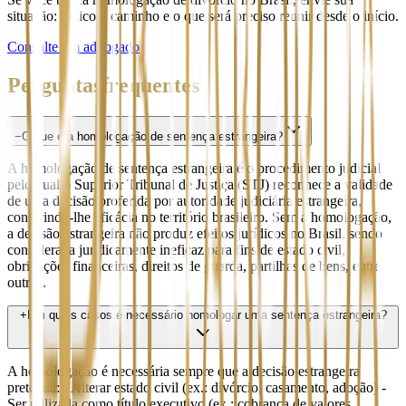
situação: indico o caminho e o que será preciso reunir desde o início.
Consulte um advogado
Perguntas
frequentes
−
O que é a homologação de sentença estrangeira?
A homologação de sentença estrangeira é o procedimento judicial
pelo qual o Superior Tribunal de Justiça (STJ) reconhece a validade
de uma decisão proferida por autoridade judiciária estrangeira,
conferindo-lhe eficácia no território brasileiro. Sem a homologação,
a decisão estrangeira não produz efeitos jurídicos no Brasil, sendo
considerada juridicamente ineficaz para fins de estado civil,
obrigações financeiras, direitos de guarda, partilhas de bens, entre
outros.
+
Em quais casos é necessário homologar uma sentença estrangeira?
A homologação é necessária sempre que a decisão estrangeira
pretenda: - Alterar estado civil (ex.: divórcio, casamento, adoção) -
Ser utilizada como título executivo (ex.: cobrança de valores,