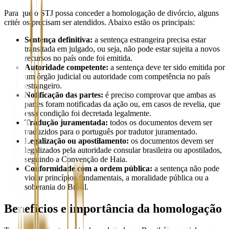
Para que o STJ possa conceder a homologação de divórcio, alguns
critérios precisam ser atendidos. Abaixo estão os principais:
Sentença definitiva:
a sentença estrangeira precisa estar
transitada em julgado, ou seja, não pode estar sujeita a novos
recursos no país onde foi emitida.
Autoridade competente:
a sentença deve ter sido emitida por
um órgão judicial ou autoridade com competência no país
estrangeiro.
Notificação das partes:
é preciso comprovar que ambas as
partes foram notificadas da ação ou, em casos de revelia, que
essa condição foi decretada legalmente.
Tradução juramentada:
todos os documentos devem ser
traduzidos para o português por tradutor juramentado.
Legalização ou apostilamento:
os documentos devem ser
legalizados pela autoridade consular brasileira ou apostilados,
seguindo a Convenção de Haia.
Conformidade com a ordem pública:
a sentença não pode
violar princípios fundamentais, a moralidade pública ou a
soberania do Brasil.
Benefícios e importância da homologação