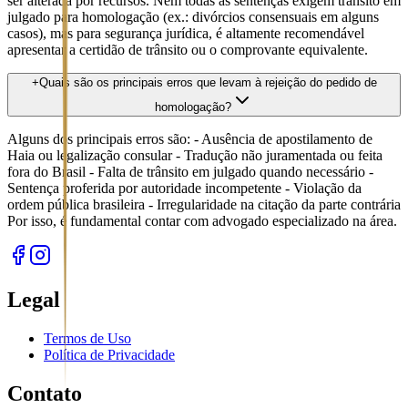
ser alterada por recursos. Nem todas as sentenças exigem trânsito em
julgado para homologação (ex.: divórcios consensuais em alguns
casos), mas para segurança jurídica, é altamente recomendável
apresentar a certidão de trânsito ou o comprovante equivalente.
+
Quais são os principais erros que levam à rejeição do pedido de
homologação?
Alguns dos principais erros são: - Ausência de apostilamento de
Haia ou legalização consular - Tradução não juramentada ou feita
fora do Brasil - Falta de trânsito em julgado quando necessário -
Sentença proferida por autoridade incompetente - Violação da
ordem pública brasileira - Irregularidade na citação da parte contrária
Por isso, é fundamental contar com advogado especializado na área.
Legal
Termos de Uso
Política de Privacidade
Contato