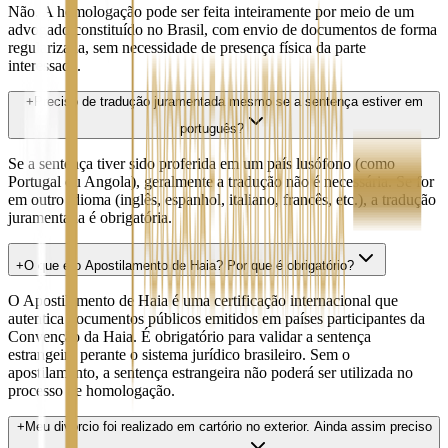
Não. A homologação pode ser feita inteiramente por meio de um
advogado constituído no Brasil, com envio de documentos de forma
regularizada, sem necessidade de presença física da parte
interessada.
+
Preciso de tradução juramentada mesmo se a sentença estiver em
português?
Se a sentença tiver sido proferida em um país lusófono (como
Portugal ou Angola), geralmente a tradução não é necessária. Se for
em outro idioma (inglês, espanhol, italiano, francês, etc.), a tradução
juramentada é obrigatória.
+
O que é o Apostilamento de Haia? Por que é obrigatório?
O Apostilamento de Haia é uma certificação internacional que
autentica documentos públicos emitidos em países participantes da
Convenção da Haia. É obrigatório para validar a sentença
estrangeira perante o sistema jurídico brasileiro. Sem o
apostilamento, a sentença estrangeira não poderá ser utilizada no
processo de homologação.
+
Meu divórcio foi realizado em cartório no exterior. Ainda assim preciso