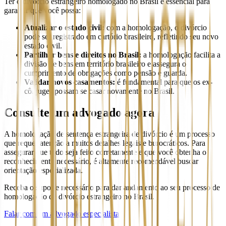
Ter o divórcio estrangeiro homologado no Brasil é essencial para
garantir que você possa:
Atualizar o estado civil:
com a homologação, o divórcio
pode ser registrado em cartório brasileiro, refletindo seu novo
estado civil.
Partilhar bens e direitos no Brasil:
a homologação facilita a
divisão de bens em território brasileiro e assegura o
cumprimento de obrigações como pensão e guarda.
Validar novos casamentos:
é fundamental para que os ex-
cônjuges possam se casar novamente no Brasil.
Consulte um advogado agora
A homologação de sentença estrangeira de divórcio é um processo
que requer atenção a muitos detalhes legais e burocráticos. Para
assegurar que tudo seja feito corretamente e que você obtenha o
reconhecimento necessário, é altamente recomendável buscar
orientação especializada.
Receba o suporte necessário para dar andamento ao seu processo de
homologação de divórcio estrangeiro no Brasil.
Falar com um advogado especialista