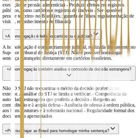
execução de pensão alimentícia) - Produzir efeitos em registros
públicos, como cartórios e registros de imóveis - Ser oponível
perante terceiros no Brasil (ex.: guarda de filhos, regulamentação de
visitas, reconhecimento de filiação)
+
A homologação é feita no cartório ou é judicial?
A homologação é obrigatoriamente judicial, realizada diretamente no
Superior Tribunal de Justiça (STJ). Não é possível homologar
sentença estrangeira diretamente em cartórios brasileiros.
+
A homologação também analisa o conteúdo da decisão estrangeira?
Não. O STJ não reexamina o mérito da decisão proferida no
exterior. A análise do STJ se limita a verificar: - Competência da
autoridade estrangeira que proferiu a decisão - Respeito ao
contraditório e à ampla defesa - Ausência de ofensa à ordem pública,
aos bons costumes e à soberania nacional - Regularidade formal dos
documentos apresentados
+
Preciso viajar ao Brasil para homologar minha sentença?