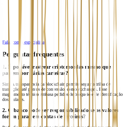
5
Falar com a especialista
Perguntas frequentes
1. É possível rastrear criptomoedas mesmo que
passem por várias carteiras?
Sim. A transparência da blockchain permite seguir a trilha de
transações até pontos de conversão, como exchanges. Esse
mapeamento técnico embasa pedidos de bloqueio e de identificação
dos titulares.
2. O banco pode ser responsabilizado se os valores
foram parar em contas de terceiros?