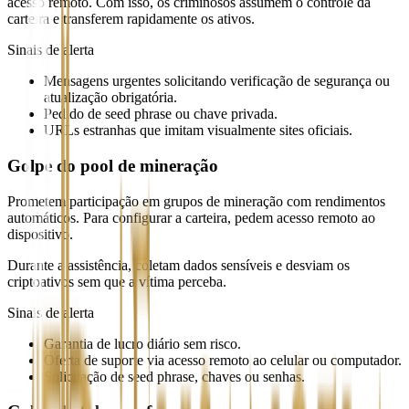
acesso remoto. Com isso, os criminosos assumem o controle da
carteira e transferem rapidamente os ativos.
Sinais de alerta
Mensagens urgentes solicitando verificação de segurança ou
atualização obrigatória.
Pedido de seed phrase ou chave privada.
URLs estranhas que imitam visualmente sites oficiais.
Golpe do pool de mineração
Prometem participação em grupos de mineração com rendimentos
automáticos. Para configurar a carteira, pedem acesso remoto ao
dispositivo.
Durante a assistência, coletam dados sensíveis e desviam os
criptoativos sem que a vítima perceba.
Sinais de alerta
Garantia de lucro diário sem risco.
Oferta de suporte via acesso remoto ao celular ou computador.
Solicitação de seed phrase, chaves ou senhas.