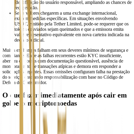
identificação do usuário responsável, ampliando as chances de
recuperação.
Se os valores chegarem a uma exchange internacional,
existem medidas específicas. Em situações envolvendo
USDT, emitido pela Tether Limited, pode-se requerer que os
tokens desviados sejam queimados e que a emissora emita
valor representativo equivalente em nova carteira indicada na
decisão judicial.
Muitas exchanges falham em seus deveres mínimos de segurança e
compliance. Entre as falhas recorrentes estão KYC insuficiente,
abertura de contas com documentação questionável, ausência de
monitoramento de transações atípicas e demora em responder a
solicitações urgentes. Essas omissões configuram falha na prestação
do serviço, ensejando responsabilização com base no Código de
Defesa do Consumidor.
O que fazer imediatamente após cair em
golpe com criptomoedas