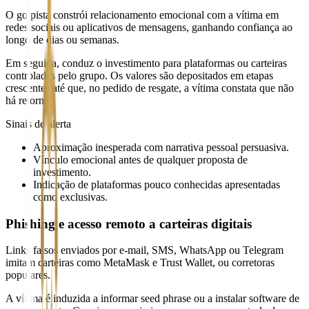
O golpista constrói relacionamento emocional com a vítima em
redes sociais ou aplicativos de mensagens, ganhando confiança ao
longo de dias ou semanas.
Em seguida, conduz o investimento para plataformas ou carteiras
controladas pelo grupo. Os valores são depositados em etapas
crescentes até que, no pedido de resgate, a vítima constata que não
há retorno.
Sinais de alerta
Aproximação inesperada com narrativa pessoal persuasiva.
Vínculo emocional antes de qualquer proposta de
investimento.
Indicação de plataformas pouco conhecidas apresentadas
como exclusivas.
Phishing e acesso remoto a carteiras digitais
Links falsos enviados por e-mail, SMS, WhatsApp ou Telegram
imitam carteiras como MetaMask e Trust Wallet, ou corretoras
populares.
A vítima é induzida a informar seed phrase ou a instalar software de