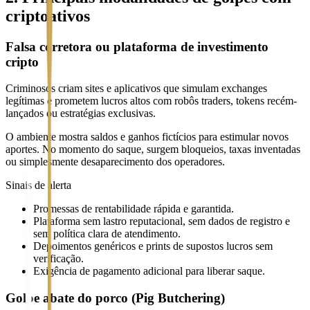
criptoativos
Falsa corretora ou plataforma de investimento
cripto
Criminosos criam sites e aplicativos que simulam exchanges
legítimas e prometem lucros altos com robôs traders, tokens recém-
lançados ou estratégias exclusivas.
O ambiente mostra saldos e ganhos fictícios para estimular novos
aportes. No momento do saque, surgem bloqueios, taxas inventadas
ou simplesmente desaparecimento dos operadores.
Sinais de alerta
Promessas de rentabilidade rápida e garantida.
Plataforma sem lastro reputacional, sem dados de registro e
sem política clara de atendimento.
Depoimentos genéricos e prints de supostos lucros sem
verificação.
Exigência de pagamento adicional para liberar saque.
Golpe abate do porco (Pig Butchering)