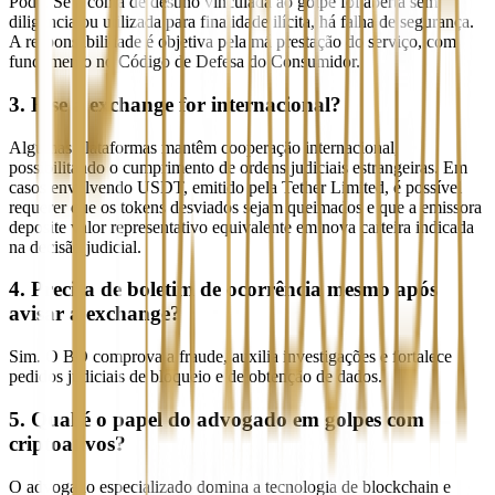
Pode. Se a conta de destino vinculada ao golpe foi aberta sem
diligência ou utilizada para finalidade ilícita, há falha de segurança.
A responsabilidade é objetiva pela má prestação do serviço, com
fundamento no Código de Defesa do Consumidor.
3. E se a exchange for internacional?
Algumas plataformas mantêm cooperação internacional,
possibilitando o cumprimento de ordens judiciais estrangeiras. Em
casos envolvendo USDT, emitido pela Tether Limited, é possível
requerer que os tokens desviados sejam queimados e que a emissora
deposite valor representativo equivalente em nova carteira indicada
na decisão judicial.
4. Precisa de boletim de ocorrência mesmo após
avisar a exchange?
Sim. O BO comprova a fraude, auxilia investigações e fortalece
pedidos judiciais de bloqueio e de obtenção de dados.
5. Qual é o papel do advogado em golpes com
criptoativos?
O advogado especializado domina a tecnologia de blockchain e