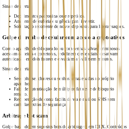
Sinais de alerta
Depoimentos padronizados e repetidos.
Ambiente de euforia e urgência para investir.
Solicitação recorrente de novos depósitos para liberar saques.
Golpe do roubo de celular com acesso a criptoativos
Com o aparelho desbloqueado ou com senhas salvas, criminosos
acessam carteiras e corretoras, redefinem credenciais, desativam
autenticação em dois fatores e esvaziam a wallet em minutos.
Sinais de alerta
Seed phrase, chaves ou senhas armazenadas no próprio
aparelho.
Falta de autenticação de múltiplos fatores e de bloqueio
remoto.
Recuperação de conta facilitada via e-mail ou SMS sem
camadas extras de segurança.
Arbitrage bot scam
Golpe baseado em supostos bots de arbitragem em DEX. Conteúdos