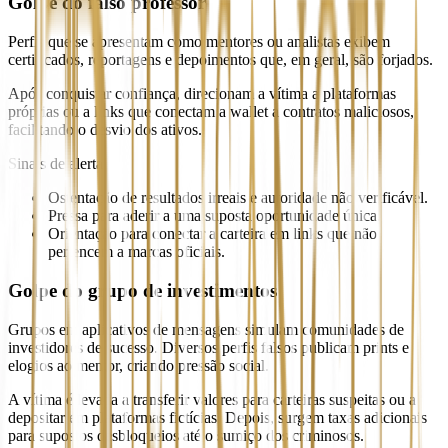
Golpe do falso professor
Perfis que se apresentam como mentores ou analistas exibem
certificados, reportagens e depoimentos que, em geral, são forjados.
Após conquistar confiança, direcionam a vítima a plataformas
próprias ou a links que conectam a wallet a contratos maliciosos,
facilitando o desvio dos ativos.
Sinais de alerta
Ostentação de resultados irreais e autoridade não verificável.
Pressa para aderir a uma suposta oportunidade única.
Orientação para conectar a carteira em links que não
pertencem a marcas oficiais.
Golpe do grupo de investimentos
Grupos em aplicativos de mensagens simulam comunidades de
investidores de sucesso. Diversos perfis falsos publicam prints e
elogios ao mentor, criando pressão social.
A vítima é levada a transferir valores para carteiras suspeitas ou a
depositar em plataformas fictícias. Depois, surgem taxas adicionais
para supostos desbloqueios até o sumiço dos criminosos.