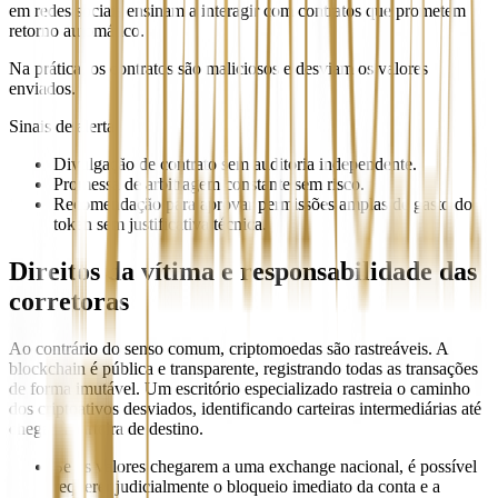
em redes sociais ensinam a interagir com contratos que prometem
retorno automático.
Na prática, os contratos são maliciosos e desviam os valores
enviados.
Sinais de alerta
Divulgação de contrato sem auditoria independente.
Promessa de arbitragem constante sem risco.
Recomendação para aprovar permissões amplas de gasto do
token sem justificativa técnica.
Direitos da vítima e responsabilidade das
corretoras
Ao contrário do senso comum, criptomoedas são rastreáveis. A
blockchain é pública e transparente, registrando todas as transações
de forma imutável. Um escritório especializado rastreia o caminho
dos criptoativos desviados, identificando carteiras intermediárias até
chegar à carteira de destino.
Se os valores chegarem a uma exchange nacional, é possível
requerer judicialmente o bloqueio imediato da conta e a