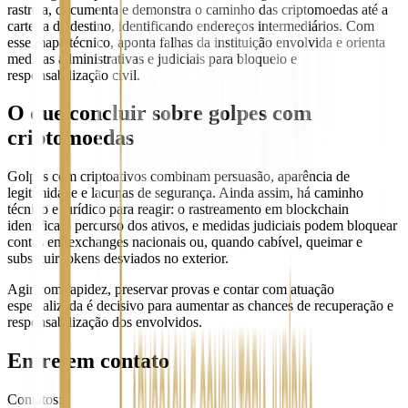
rastreia, documenta e demonstra o caminho das criptomoedas até a
carteira de destino, identificando endereços intermediários. Com
esse mapa técnico, aponta falhas da instituição envolvida e orienta
medidas administrativas e judiciais para bloqueio e
responsabilização civil.
O que concluir sobre golpes com
criptomoedas
Golpes com criptoativos combinam persuasão, aparência de
legitimidade e lacunas de segurança. Ainda assim, há caminho
técnico e jurídico para reagir: o rastreamento em blockchain
identifica o percurso dos ativos, e medidas judiciais podem bloquear
contas em exchanges nacionais ou, quando cabível, queimar e
substituir tokens desviados no exterior.
Agir com rapidez, preservar provas e contar com atuação
especializada é decisivo para aumentar as chances de recuperação e
responsabilização dos envolvidos.
Entre em contato
Contatos: